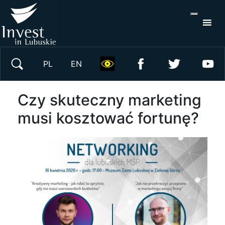
S
×
Wyszukaj w serwisie
PL
EN
Czy skuteczny marketing
musi kosztować fortunę?