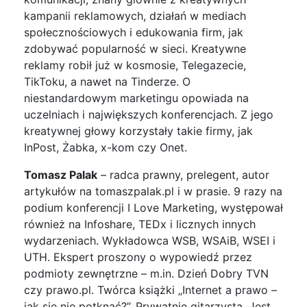
kampanii reklamowych, działań w mediach
społecznościowych i edukowania firm, jak
zdobywać popularność w sieci. Kreatywne
reklamy robił już w kosmosie, Telegazecie,
TikToku, a nawet na Tinderze. O
niestandardowym marketingu opowiada na
uczelniach i największych konferencjach. Z jego
kreatywnej głowy korzystały takie firmy, jak
InPost, Żabka, x-kom czy Onet.
Tomasz Palak
– radca prawny, prelegent, autor
artykułów na tomaszpalak.pl i w prasie. 9 razy na
podium konferencji I Love Marketing, występował
również na Infoshare, TEDx i licznych innych
wydarzeniach. Wykładowca WSB, WSAiB, WSEI i
UTH. Ekspert proszony o wypowiedź przez
podmioty zewnętrzne – m.in. Dzień Dobry TVN
czy prawo.pl. Twórca książki „Internet a prawo –
jak się nie potknąć?”. Prywatnie gitarzysta. Jest