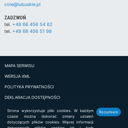
coie@lubuskie.pl
ZADZWOŃ
tel.
+48 68 456 54 62
tel.
+48 68 456 51 98
MAPA SERWISU
WERSJA XML
POLITYKA PRYWATNOŚCI
DEKLARACJA DOSTĘPNOŚCI
BADANIE SATSFAKCJI KLIENTA
Strona wykorzystuje pliki cookies. W każdym
Rozumiem
czasie można dokonać zmiany ustaleń
Projekt i realizacja:
netkoncept.com
dotyczących plików cookies. Więcej informacji
dotyczących plików cookies jak i tych