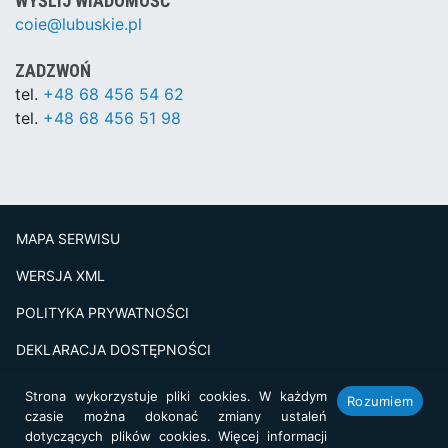
WYŚLIJ WIADOMOŚĆ
coie@lubuskie.pl
ZADZWOŃ
tel.
+48 68 456 54 62
tel.
+48 68 456 51 98
MAPA SERWISU
WERSJA XML
POLITYKA PRYWATNOŚCI
DEKLARACJA DOSTĘPNOŚCI
BADANIE SATSFAKCJI KLIENTA
Strona wykorzystuje pliki cookies. W każdym
Rozumiem
czasie można dokonać zmiany ustaleń
Projekt i realizacja:
netkoncept.com
dotyczących plików cookies. Więcej informacji