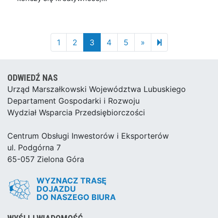
Next page
115
1
2
3
4
5
»
ODWIEDŹ NAS
Urząd Marszałkowski Województwa Lubuskiego
Departament Gospodarki i Rozwoju
Wydział Wsparcia Przedsiębiorczości
Centrum Obsługi Inwestorów i Eksporterów
ul. Podgórna 7
65-057 Zielona Góra
WYZNACZ TRASĘ
DOJAZDU
DO NASZEGO BIURA