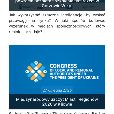
powraca! Bezpłatne szkolenia tym razem w
Gorzowie Wlkp.
Jak wykorzystać sztuczną inteligencję, by zyskać
przewagę na rynku? W jaki sposób budować
wizerunek w mediach społecznościowych, który
realnie sprzedaje?…
27 kwietnia 2026
Międzynarodowy Szczyt Miast i Regionów
2026 w Kijowie
W dniach 25–26 maja 2026 roku w Kijowie odbędzie