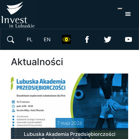
S
×
Wyszukaj w serwisie
PL
EN
Aktualności
7 maja 2026
Lubuska Akademia Przedsiębiorczości